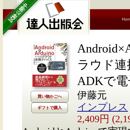
試験公開中
Ho
Android
ラウド連携
ADKで
伊藤元
インプレス
ギフトで購入
2,409円 (2