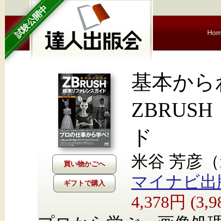
試験公開中
Ho
基本か
ZBRU
ド
米谷 芳彦（id
マイナビ出
ギフトで購入
4,378円 (3