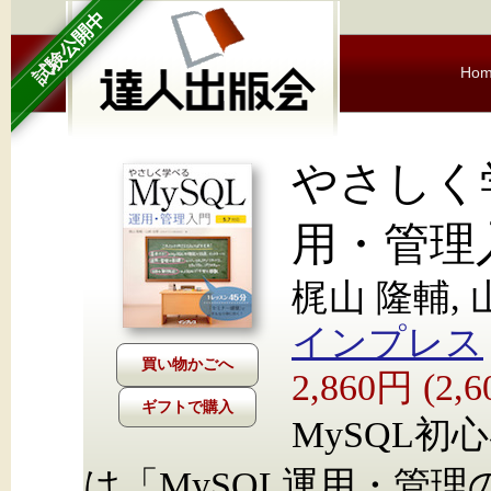
試験公開中
Ho
やさしく
用・管理入
梶山 隆輔, 
インプレス
2,860円 (2
ギフトで購入
MySQL
は「MySQL運用・管