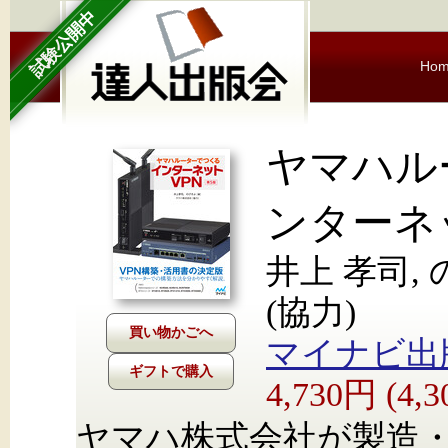
試験公開中
Ho
ヤマハル
ンターネッ
井上 孝司,
(協力)
マイナビ出
ギフトで購入
4,730円 (4
ヤマハ株式会社が製造・