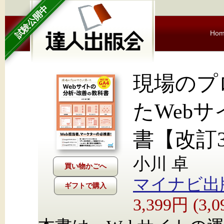
試験公開中
Ho
現場のプ
たWeb
書【改訂3
小川 卓
マイナビ出
ギフトで購入
3,399円 (3