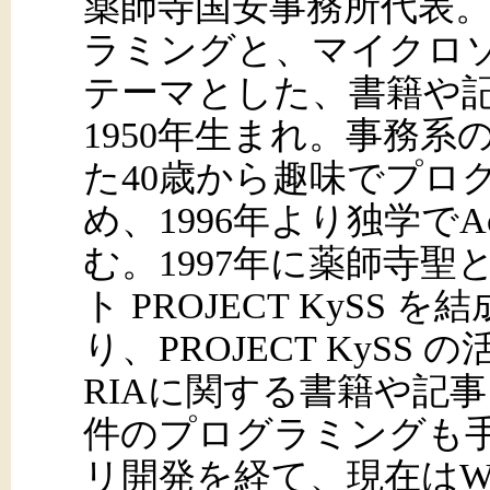
薬師寺国安事務所代表。Visu
ラミングと、マイクロ
テーマとした、書籍や
1950年生まれ。事務
た40歳から趣味でプロ
め、1996年より独学でAc
む。1997年に薬師寺
ト PROJECT KySS
り、PROJECT KySS
RIAに関する書籍や記
件のプログラミングも手掛け
リ開発を経て、現在はWi