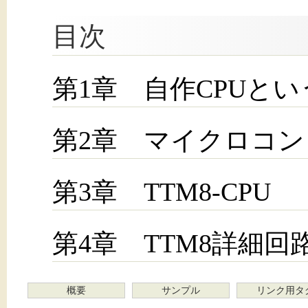
目次
第1章 自作CPUと
第2章 マイクロコ
第3章 TTM8-CPU
第4章 TTM8詳細回
概要
サンプル
リンク用タ