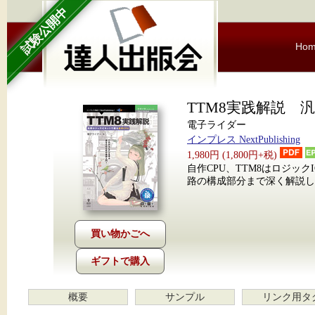
試験公開中
Ho
TTM8実践解説 
電子ライダー
インプレス NextPublishing
1,980円 (1,800円+税)
自作CPU、TTM8はロジッ
路の構成部分まで深く解説し
ギフトで購入
概要
サンプル
リンク用タ