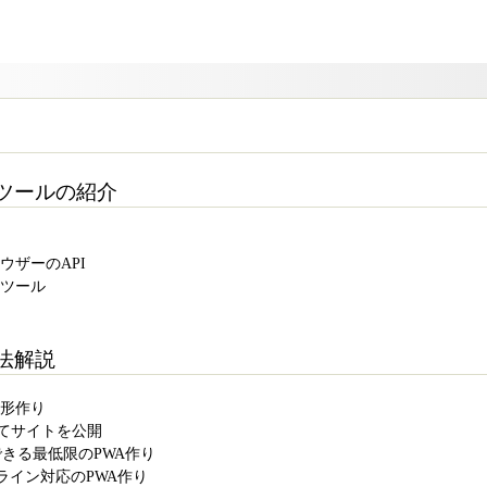
やツールの紹介
ウザーのAPI
助ツール
法解説
雛形作り
gを使ってサイトを公開
eenができる最低限のPWA作り
オフライン対応のPWA作り