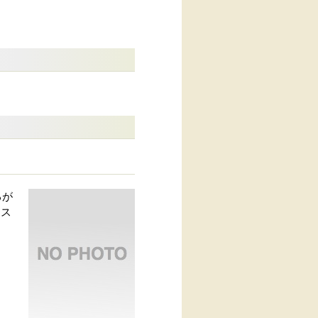
るが
レス