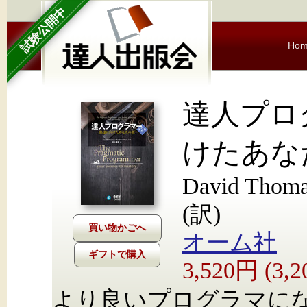
試験公開中
Ho
達人プロ
けたあな
David Thom
(訳)
オーム社
ギフトで購入
3,520円 (3
より良いプログラマに