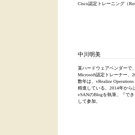
Cisco認定トレーニング（Routing
中川明美
某ハードウェアベンダーで、
Microsoft認定トレーナ
数年は、vRealize Ope
精進している。2014年からはvExpe
vSANのBlogを執筆。『でき
して参加。