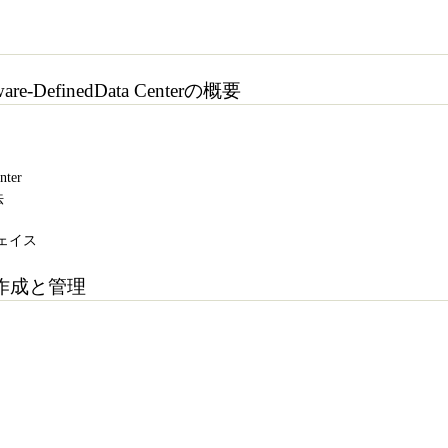
re-DefinedData Centerの概要
nter
法
ーフェイス
作成と管理