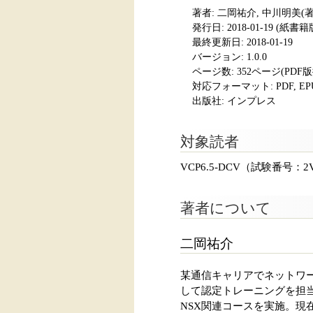
著者: 二岡祐介, 中川明美(
発行日:
2018-01-19
(紙書籍版発
最終更新日: 2018-01-19
バージョン: 1.0.0
ページ数:
352ページ(PDF
対応フォーマット:
PDF, E
出版社: インプレス
対象読者
VCP6.5-DCV（試験番号：
著者について
二岡祐介
某通信キャリアでネットワー
して認定トレーニングを担当。2
NSX関連コースを実施。現在の