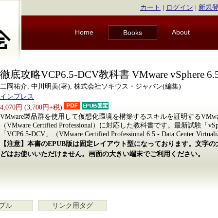
カート
|
ログイン
|
新規
Home
About
Books
徹底攻略VCP6.5-DCV教科書 VMware vSphere 6
二岡祐介, 中川明美(著), 株式会社ソキウス・ジャパン(編集)
インプレス
4,070円 (3,700円+税)
VMware製品群を使用して仮想化環境を構築するスキルを証明するVMwa
（VMware Certified Professional）に対応した教科書です。最新試験「vSphere
「VCP6.5-DCV」（VMware Certified Professional 6.5 - Data Center 
【注意】本書のEPUB版は固定レイアウト型になっております。文字
どはお使いいただけません。画面の大きい端末でご利用ください。
プル
リンク用タグ