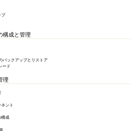
ップ
verの構成と管理
pplianceのバックアップとリストア
グレード
管理
要
ーネント
の構成
理