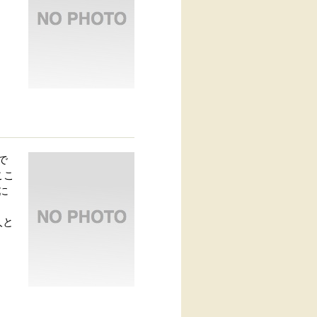
で
ここ
めに
人と