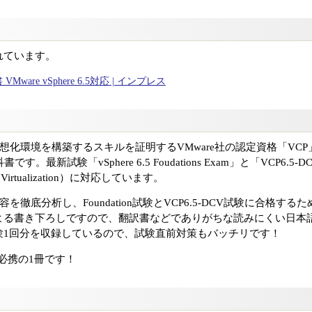
れています。
Mware vSphere 6.5対応 | インプレス
化環境を構築するスキルを証明するVMware社の認定資格「VCP」（VMwa
書です。最新試験「vSphere 6.5 Foudations Exam」と「VCP6.5-DCV」
Center Virtualization）に対応しています。
容を徹底分析し、Foundation試験とVCP6.5-DCV試験に合格
よる書き下ろしですので、翻訳書などでありがちな読みにくい日本
験1回分を収録しているので、試験直前対策もバッチリです！
は必携の1冊です！