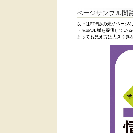
ページサンプル閲
以下はPDF版の先頭ページ
（※EPUB版を提供してい
よっても見え方は大きく異