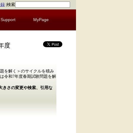
登録
|
検索
Support
MyPage
年度
題を解く＞のサイクルを積み
は令和7年度春期試験問題を解
の大きさの変更や検索、引用な