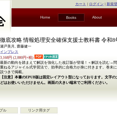
カート
|
ログイン
|
新規
Home
About
Books
徹底攻略 情報処理安全確保支援士教科書 令和8
瀬戸美月, 齋藤健一
インプレス
3,168円 (2,880円+税)
最新の動向を踏まえて解説を強化した改訂版が登場！＜解説を読む→問
重ねるアジャイル式学習法で、効率的に合格力が身に付きます。巻末に
説つきで掲載。
【注意】本書のEPUB版は固定レイアウト型になっております。文字
どはお使いいただけません。画面の大きい端末でご利用ください。
プル
リンク用タグ