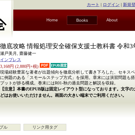
カート
|
ログイン
|
新規
Home
About
Books
徹底攻略 情報処理安全確保支援士教科書 令和3
瀬戸美月, 齋藤健一
インプレス
3,168円 (2,880円+税)
現場経験豊富な著者が出題傾向を徹底分析して書き下ろした、セキスペ
に例題のある「スモールステップ方式」を採用。章末には演習問題も搭
プットが捗る構成。巻末にはR01-秋の過去問題と解説を収録。
【注意】本書のEPUB版は固定レイアウト型になっております。文字
どはお使いいただけません。画面の大きい端末でご利用ください。
プル
リンク用タグ