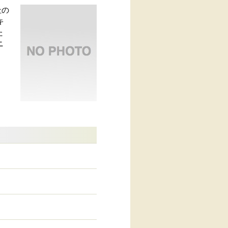
社の
キ
た
ニ