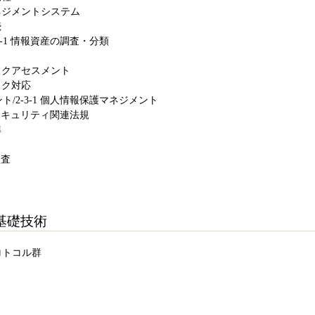
マネジメントシステム
続
-2-1 情報資産の調査・分類
リスクアセスメント
スク対応
ト/2-3-1 個人情報保護マネジメント
情報セキュリティ関連法規
準
監査
題
基礎技術
IPプロトコル群