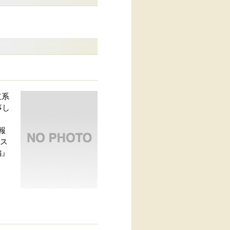
立系
事し
、
報
リス
編』