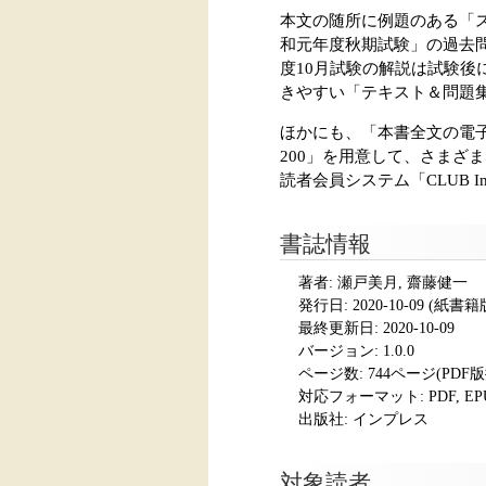
本文の随所に例題のある「
和元年度秋期試験」の過去
度10月試験の解説は試験
きやすい「テキスト＆問題
ほかにも、「本書全文の電子
200」を用意して、さま
読者会員システム「CLUB 
書誌情報
著者: 瀬戸美月, 齋藤健一
発行日:
2020-10-09
(紙書籍版発
最終更新日: 2020-10-09
バージョン: 1.0.0
ページ数:
744ページ(PDF
対応フォーマット:
PDF, E
出版社: インプレス
対象読者