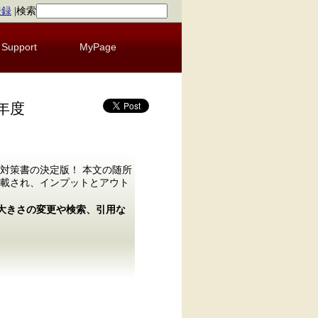
登録
|
検索
Support
MyPage
年度
対策書の決定版！ 本文の随所
載され、インプットとアウト
の大きさの変更や検索、引用な