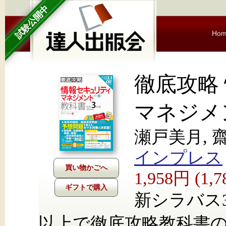
試験公開中
Ho
徹底攻略
マネジメ
瀬戸美月, 
インプレス
1,958円 (1
ギフトで購入
新シラバス3
以上で徹底攻略教科書の