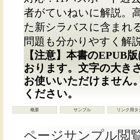
者がていねいに解説。高
た新シラバスに含まれ
問題も分かりやすく解
【注意】本書のEPUB
おります。文字の大き
お使いいただけません
ください。
概要
サンプル
リンク用タ
ページサンプル閲