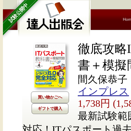
試験公開中
Ho
徹底攻略
書＋模擬
間久保恭子
インプレス
1,738円 (1
ギフトで購入
最新試験範囲
対応！ITパスポート過