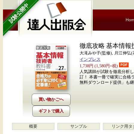
試験公開中
Ho
徹底攻略 基本情報
大滝みや子(監修), 月江伸弘(
インプレス
1,738円 (1,580円+税)
人気講師が試験を徹底分析
訂！ 本書一冊で確実に合格
無料ダウンロード提供」も継
ギフトで購入
概要
サンプル
リンク用タ