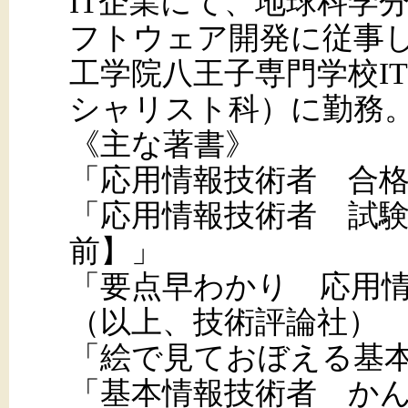
IT企業にて、地球科学
フトウェア開発に従事
工学院八王子専門学校IT
シャリスト科）に勤務
《主な著書》
「応用情報技術者 合
「応用情報技術者 試
前】」
「要点早わかり 応用
（以上、技術評論社）
「絵で見ておぼえる基
「基本情報技術者 か