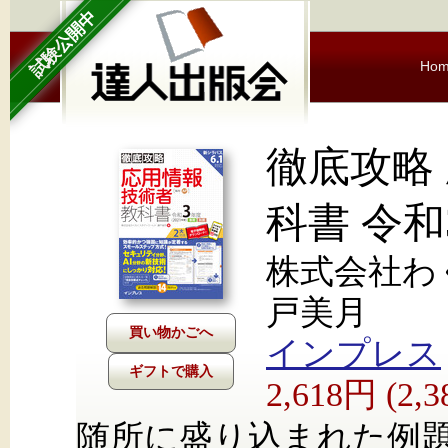
試験公開中
Ho
徹底攻略
科書 令和
株式会社わ
戸美月
インプレス
ギフトで購入
2,618円 (2
随所に盛り込まれた例