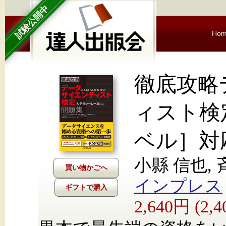
試験公開中
Ho
徹底攻略
ィスト検
ベル］対
小縣 信也, 
インプレス
ギフトで購入
2,640円 (2