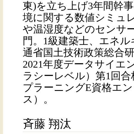
東)を立ち上げ3年間幹
境に関する数値シミュ
や温湿度などのセンサ
門。1級建築士、エネルギ
通省国土技術政策総合研
2021年度データサイエ
ラシーレベル）第1回合
プラーニングE資格エ
ス）。
斉藤 翔汰