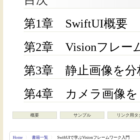
第1章 SwiftUI概要
第2章 Visionフレ
第3章 静止画像を分
第4章 カメラ画像
概要
サンプル
リンク用タ
Home
〉
書籍一覧
〉
SwiftUIで学ぶVisionフレームワーク入門