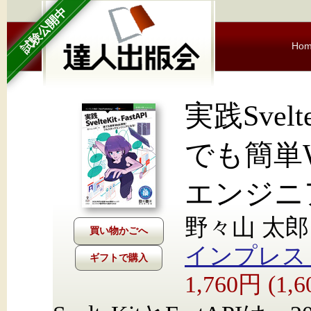
試験公開中
Ho
実践Svelte
でも簡単
エンジニ
野々山 太郎
インプレス Nex
ギフトで購入
1,760円 (1