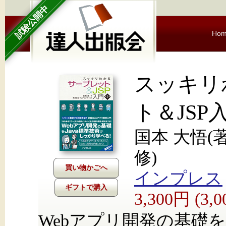
試験公開中
Ho
スッキリ
ト＆JSP
国本 大悟(
修)
インプレス
ギフトで購入
3,300円 (3
Webアプリ開発の基礎を