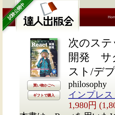
試験公開中
Ho
次のステッ
開発 サ
スト/デ
philosophy
インプレス Nex
ギフトで購入
1,980円 (1