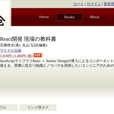
カート
|
ログイン
|
新規
Home
About
Books
React開発 現場の教科書
石橋啓太(著), 丸山 弘詩(編集)
マイナビ出版
3,839円 (3,490円+税)
JavaScriptライブラリReact ＋ Atomic Designの導入によるコン
使える、実務に役立つ知識とノウハウを習得したいエンジニアのための、R
プル
リンク用タグ