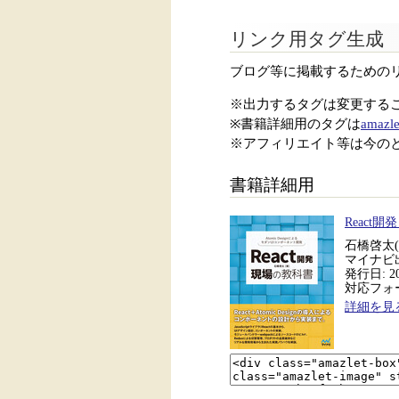
リンク用タグ生成
ブログ等に掲載するための
※出力するタグは変更する
※書籍詳細用のタグは
amazle
※アフィリエイト等は今の
書籍詳細用
React
石橋啓太(
マイナビ
発行日: 20
対応フォー
詳細を見