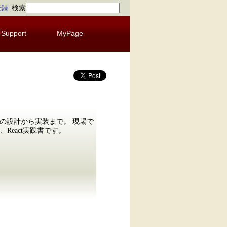
登録
|
検索
Support
MyPage
ポーネントの設計から実装まで。 現場で
eact実践書です。