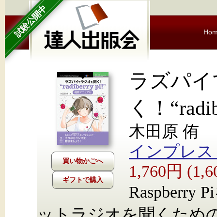
試験公開中
Ho
ラズパイ
く！“rad
木田原 侑
インプレス Nex
1,760円 (1
ギフトで購入
Raspber
ットラジオを聞くため