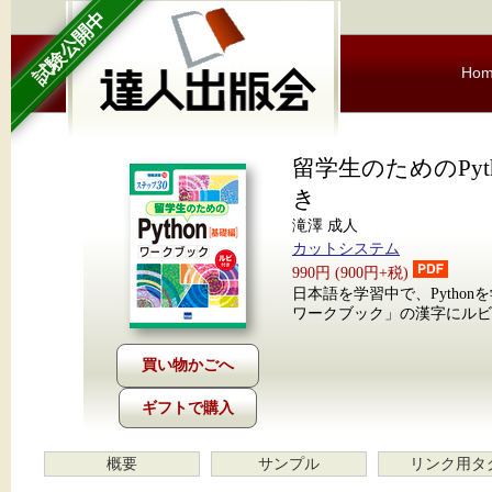
試験公開中
Ho
留学生のためのPy
き
滝澤 成人
カットシステム
990円 (900円+税)
日本語を学習中で、Python
ワークブック」の漢字にルビ
ギフトで購入
概要
サンプル
リンク用タ