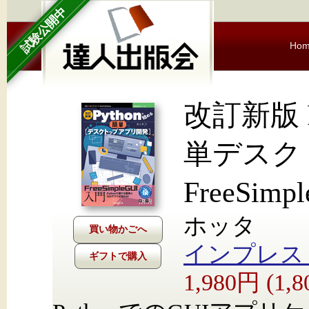
試験公開中
Ho
改訂新版 
単デスク
FreeSim
ホッタ
インプレス Nex
ギフトで購入
1,980円 (1