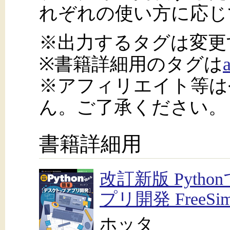
れぞれの使い方に応じ
※出力するタグは変更
※書籍詳細用のタグは
※アフィリエイト等は
ん。ご了承ください。
書籍詳細用
改訂新版 Pyt
プリ開発 FreeS
ホッタ