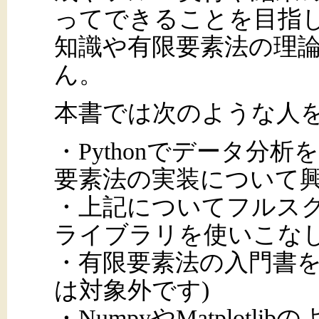
ってできることを目指しま
知識や有限要素法の理
ん。
本書では次のような人
・Pythonでデータ分析
要素法の実装について
・上記についてフルス
ライブラリを使いこな
・有限要素法の入門書を
は対象外です)
・NumpyやMatplotli