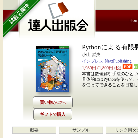
試験公開中
Ho
Pythonによる有
小山 哲央
インプレス NextPublishing
1,980円 (1,800円+税)
本書は数値解析手法のひとつ
具体的にはPythonを使
を使ってできることを目指し
ギフトで購入
概要
サンプル
リンク用タ