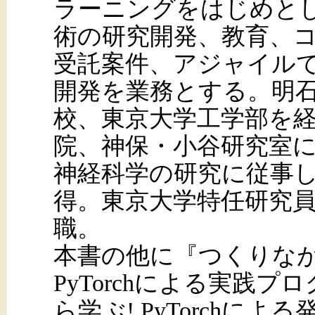
ラーニングをはじめと
術の研究開発、教育、
受託案件、アジャイル
開発を業務とする。明
校、東京大学工学部を
院、神保・小谷研究室
神経科学の研究に従事し、
得。東京大学特任研究員を
職。
本書の他に『つくりながら
PyTorchによる実践
ら学ぶ! PyTorchに