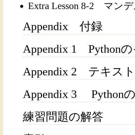
Extra Lesson 8-
Appendix 付録
Appendix 1 Pyt
Appendix 2 テ
Appendix 3 Pyth
練習問題の解答