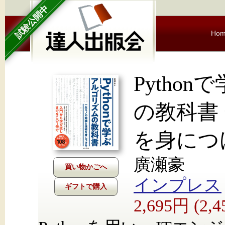
試験公開中
Ho
Pytho
の教科書
を身につ
廣瀬豪
インプレス
ギフトで購入
2,695円 (2