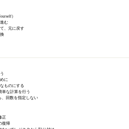
ourself）
歩進む
して、元に戻す
置換
こう
とめに
能なものにする
て簡単な計算を行う
なら、回数を指定しない
修正
への復帰