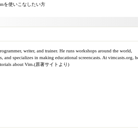
imを使いこなしたい方
rogrammer, writer, and trainer. He runs workshops around the world,
s, and specializes in making educational screencasts. At vimcasts.org, h
eo tutorials about Vim.(原著サイトより)