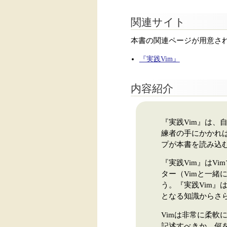
関連サイト
本書の関連ページが用意さ
『実践Vim』
内容紹介
『実践Vim』は
練者の手にかかれ
プが本書を読み込
『実践Vim』はV
ター（Vimと一緒
う。『実践Vim』
となる知識からさ
Vimは非常に柔軟
記述すべきか、何