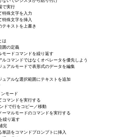
ら抜けないでレジスタから貼り付け
の場で実行
って特殊文字を入力
って特殊文字を挿入
存のテキストを上書き
とは
択範囲の定義
ュアルモードコマンドを繰り返す
ジュアルコマンドではなくオペレータを優先しよう
のビジュアルモードで表形式のデータを編集
いビジュアルな選択範囲にテキストを追加
ド
ラインモード
してコマンドを実行する
」コマンドで行をコピー／移動
してノーマルモードのコマンドを実行する
ドを繰り返す
ブ補完
にある単語をコマンドプロンプトに挿入