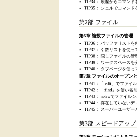
TIP34： 履歴からコマン
TIP35： シェルでコマン
第2部 ファイル
第6章 複数ファイルの管理
TIP36： バッファリス
TIP37： 引数リストを
TIP38： 隠しファイルの管
TIP39： ワークスペース
TIP40： タブページを
第7章 ファイルのオープン
TIP41：「:edit」で
TIP42：「:find」を
TIP43： netrwでファイ
TIP44： 存在していな
TIP45： スーパーユーザ
第3部 スピードアップ
第8章 モーションによるフ