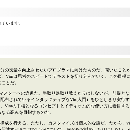
れています。
、自分の技量を向上させたいプログラマに向けたものだ。聞いたこと
ば、Vimは思考のスピードでテキストを切り刻んでいく。この目標
むことだ。
imマスターへの近道だ。手取り足取り教えたりはしないが、前提とな
に配布されているインタラクティブなVim入門）をひとしきり実行
は、Vimの中核となるコンセプトとイディオム的な使い方に着目す
らなる高みを目指すものだ。
に構成を行える。ただし、カスタマイズは個人的な話だ。だから、vi
を記述すべきではないかについて、何かをお勧めしたりはしない。