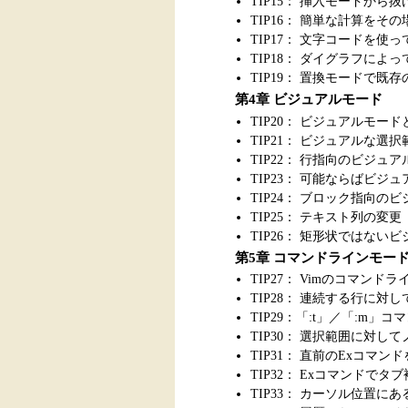
TIP15： 挿入モードか
TIP16： 簡単な計算をそ
TIP17： 文字コードを使
TIP18： ダイグラフによ
TIP19： 置換モードで既
第4章 ビジュアルモード
TIP20： ビジュアルモード
TIP21： ビジュアルな選
TIP22： 行指向のビジ
TIP23： 可能ならばビ
TIP24： ブロック指向
TIP25： テキスト列の変更
TIP26： 矩形状ではな
第5章 コマンドラインモー
TIP27： Vimのコマンド
TIP28： 連続する行に対
TIP29：「:t」／「:m
TIP30： 選択範囲に対
TIP31： 直前のExコマン
TIP32： Exコマンドでタ
TIP33： カーソル位置