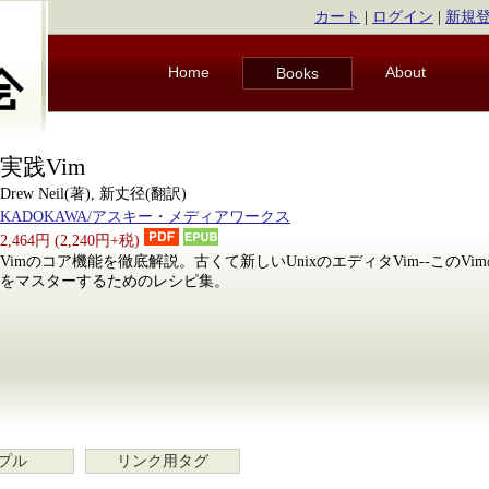
カート
|
ログイン
|
新規
Home
About
Books
実践Vim
Drew Neil(著), 新丈径(翻訳)
KADOKAWA/アスキー・メディアワークス
2,464円 (2,240円+税)
Vimのコア機能を徹底解説。古くて新しいUnixのエディタVim--このV
をマスターするためのレシピ集。
プル
リンク用タグ