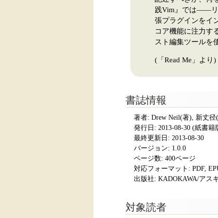
践Vim』では――
張プラグインをイ
コア機能に注力す
スト編集ツールを
(「Read Me」より)
書誌情報
著者: Drew Neil(著), 新丈
発行日:
2013-08-30
(紙書籍版発
最終更新日: 2013-08-30
バージョン: 1.0.0
ページ数:
400ページ
対応フォーマット:
PDF, E
出版社: KADOKAWA/
対象読者