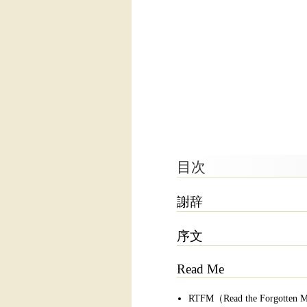
目次
謝辞
序文
Read Me
RTFM（Read the Forgotten 