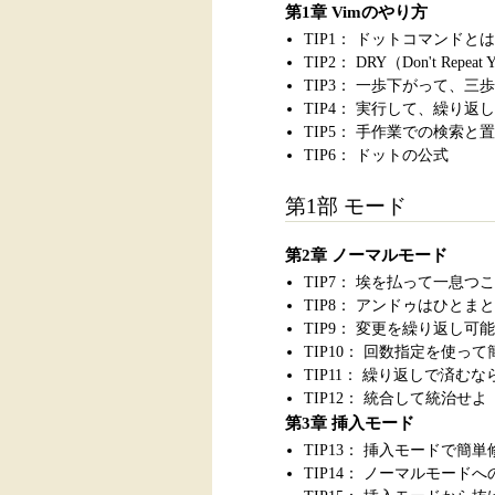
第1章 Vimのやり方
TIP1： ドットコマンドとは
TIP2： DRY（Don't Repeat Y
TIP3： 一歩下がって、三
TIP4： 実行して、繰り返
TIP5： 手作業での検索と
TIP6： ドットの公式
第1部 モード
第2章 ノーマルモード
TIP7： 埃を払って一息つ
TIP8： アンドゥはひとま
TIP9： 変更を繰り返し可
TIP10： 回数指定を使っ
TIP11： 繰り返しで済む
TIP12： 統合して統治せよ
第3章 挿入モード
TIP13： 挿入モードで簡単
TIP14： ノーマルモード