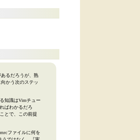
があるだろうが、熟
に向かう次のステッ
る知識はVimチュー
すればわかるだろ
ることで、この前提
mrcファイルに何を
そうではなく、『実