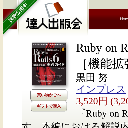
試験公開中
Ho
Ruby on
［機能拡
黒田 努
インプレス
3,520円 (3
ギフトで購入
『Ruby on
す。本編における解説内