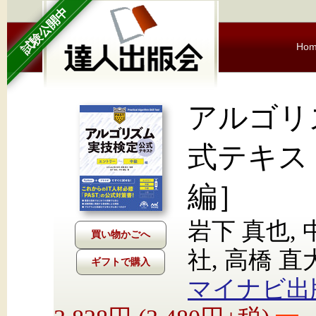
試験公開中
Ho
アルゴリ
式テキス
編］
岩下 真也, 中
社, 高橋 直
ギフトで購入
マイナビ出