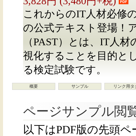
3,828円 (3,480円+税)
これからのIT人材必修
の公式テキスト登場！
（PAST）とは、IT
視化することを目的とした
る検定試験です。
概要
サンプル
リンク用タ
ページサンプル閲
以下はPDF版の先頭