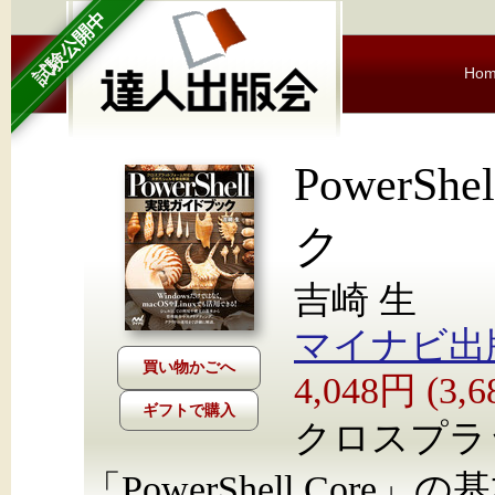
試験公開中
Ho
PowerS
ク
吉崎 生
マイナビ出
4,048円 (3
ギフトで購入
クロスプラ
「PowerShell Co