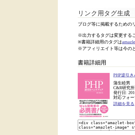
リンク用タグ生成
ブログ等に掲載するための
※出力するタグは変更する
※書籍詳細用のタグは
amazle
※アフィリエイト等は今の
書籍詳細用
PHP逆引
蒲生睦男
C&R研究所
発行日: 2016
対応フォーマ
詳細を見る