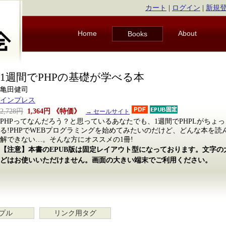
カート
|
ログイン
|
新規
Home
About
Books
1週間でPHPの基礎が学べる本
亀田健司
インプレス
2,728円
1,364円
《特価》
→ セールサイト
PHPってなんだろう？と思っているあなたでも、1週間でPHPLがちょ
る!PHPでWEBプログラミングを始めてみたいのだけど、どんな本を
解できない…。そんな方にオススメの1冊!
【注意】本書のEPUB版は固定レイアウト型になっております。文字
どはお使いいただけません。画面の大きい端末でご利用ください。
プル
リンク用タグ