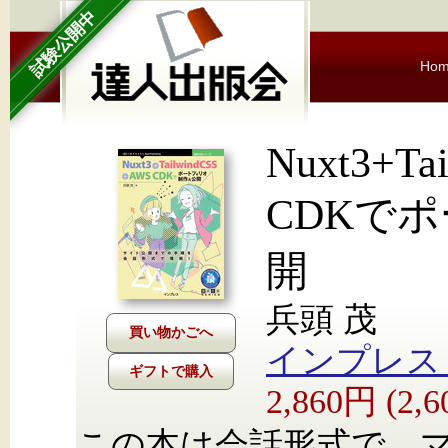
試験公開中
Ho
Nuxt3+Ta
CDKで
開
兵頭 茂
インプレス Nex
ギフトで購入
2,860円 (2
この本は会話形式で、