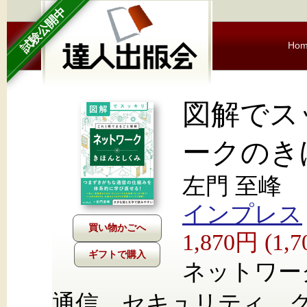
試験公開中
Ho
図解でス
ークのき
左門 至峰
インプレス
1,870円 (1
ギフトで購入
ネットワー
通信、セキュリティ、