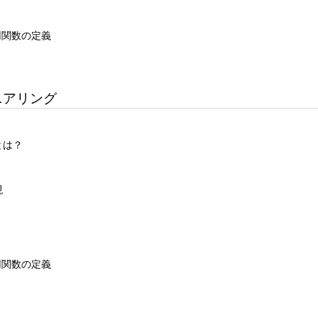
価用関数の定義
ジニアリング
とは？
現
価用関数の定義