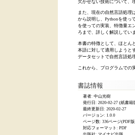
欠かせない技術について、理
また、現在の自然言語処理
から説明し、Pythonを使
を使っての実装、特徴量エ
ろまで、詳しく解説してい
本書の特徴として、ほとん
本語に対して適用しようと
データセットで自然言語処
これから、プログラムでの
書誌情報
著者: 中山光樹
発行日:
2020-02-27
(紙書籍版発
最終更新日: 2020-02-27
バージョン: 1.0.0
ページ数:
336ページ(PDF
対応フォーマット:
PDF
出版社: マイナビ出版