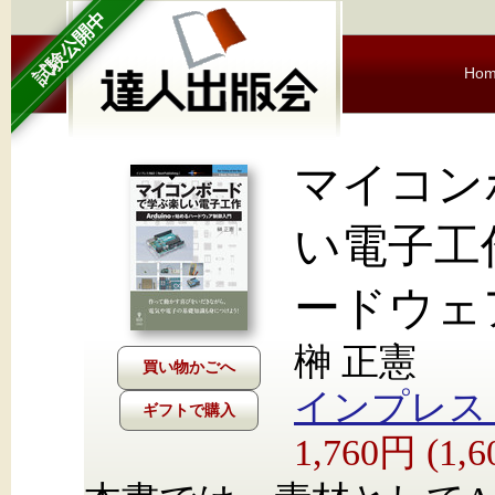
試験公開中
Ho
マイコン
い電子工作
ードウェ
榊 正憲
インプレス Nex
ギフトで購入
1,760円 (1