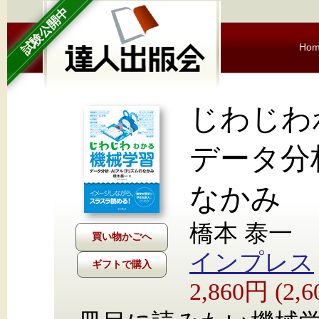
試験公開中
Ho
じわじ
データ分
なかみ
橋本 泰一
インプレス
ギフトで購入
2,860円 (2