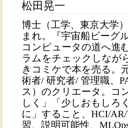
松田晃一
博士（工学、東京大学
まれ。『宇宙船ビーグ
コンピュータの道へ進
ラムをチェックしなが
きコミケで本を売る。
術者/ 研究者/ 管理職、
ス）のクリエータ。コ
しく」「少しおもしろ
に」すること、HCI/AR
習、説明可能性、MLO