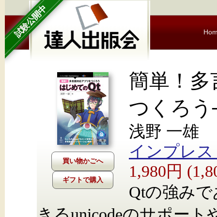
試験公開中
Ho
簡単！多
つくろう
浅野 一雄
インプレス Nex
1,980円 (1
ギフトで購入
Qtの強み
きるunicodeのサポ