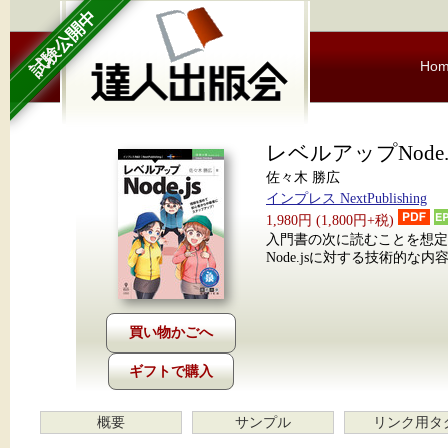
試験公開中
Ho
レベルアップNode.j
佐々木 勝広
インプレス NextPublishing
1,980円 (1,800円+税)
入門書の次に読むことを想定に
Node.jsに対する技術的な
ギフトで購入
概要
サンプル
リンク用タ