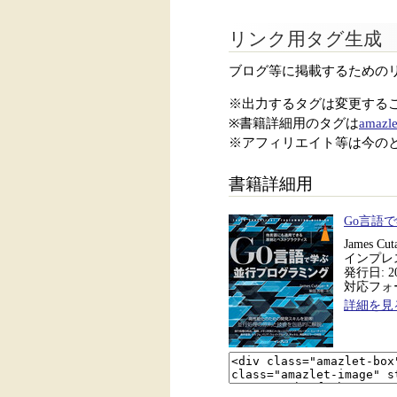
リンク用タグ生成
ブログ等に掲載するための
※出力するタグは変更する
※書籍詳細用のタグは
amazle
※アフィリエイト等は今の
書籍詳細用
Go言語
James Cu
インプレ
発行日: 20
対応フォーマ
詳細を見