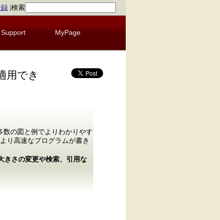
登録
|
検索
Support
MyPage
適用でき
多数の図と例でよりわかりやす
より高速なプログラムが書き
の大きさの変更や検索、引用な