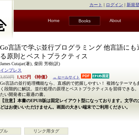
カート
|
ログイン
|
新規
Home
About
Books
Go言語で学ぶ並行プログラミング 他言語にも
る原則とベストプラクティス
James Cutajar(著), 柴田 芳樹(訳)
インプレス
3,850円
1,925円
《特価》
→ セールサイト
Go言語の並行処理機能なら、直感的で把握しやすい！ 複雑なテーマも
く段階的に解説。並行処理の原理とベストプラクティスを習得できる。
たい開発者に最適の書。
【注意】本書のEPUB版は固定レイアウト型になっております。文字
どはお使いいただけません。画面の大きい端末でご利用ください。
プル
リンク用タグ