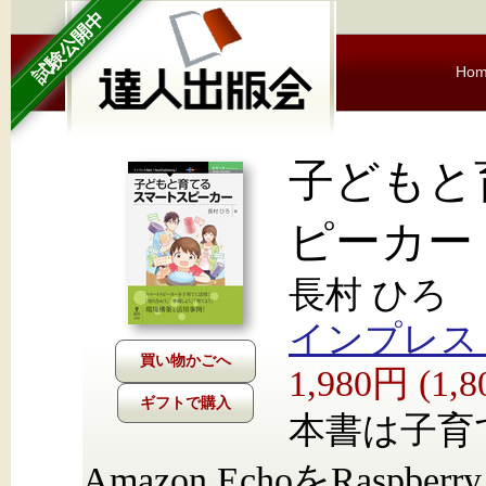
試験公開中
Ho
子どもと
ピーカー
長村 ひろ
インプレス Nex
1,980円 (1
ギフトで購入
本書は子育てを
Amazon EchoをRaspberr