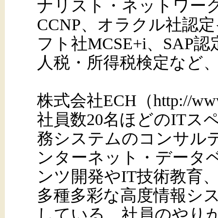
ナリスト・ネットワー
CCNP、オラクル社認
フト社MCSE+i、SA
人税・所得税検定など
株式会社ECH（http://www
社員数20名ほどのITス
務システムのコンサル
ンターネット・データベース
ンツ開発やIT技術教育
多種多彩な高度情報シ
している。社員のやり