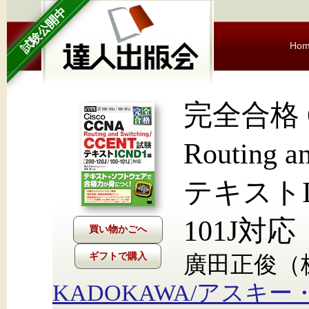
試験公開中
Ho
完全合格 C
Routing 
テキストICN
101J対応
ギフトで購入
廣田正俊（株
KADOKAWA/アスキ