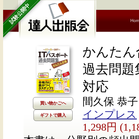
試験公開中
Ho
かんたん
過去問題集
対応
間久保 恭子
インプレス
ギフトで購入
1,298円 (1