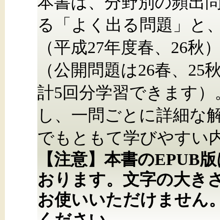
本書は、分野別の頻出
る「よく出る問題」と、
（平成27年度春、26
（公開問題は26春、25秋
計5回分学習できます）
し、一問ごとに詳細な
でもともて学びやすい
【注意】本書のEPUB
おります。文字の大き
お使いいただけません
ください。