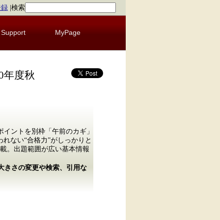
登録
|
検索
Support
MyPage
0年度秋
ポイントを別枠「午前のカギ」
れない“合格力”がしっかりと
載。出題範囲が広い基本情報
の大きさの変更や検索、引用な