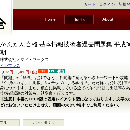
カート
|
ログイン
|
新規
Home
About
Books
かんたん合格 基本情報技術者過去問題集 平成3
期
株式会社ノマド・ワークス
インプレス
1,628円 (1,480円+税)
「問題」+「解説」だけでなく、各問題の覚えるべきキーワードや攻略
「午後のカギ」に掲載。3ステップによる学習で、ただ解くだけでは養わ
身につきます。また、紙面に掲載している全ての午前問題に出題率を掲
技術者試験の対策も、効率良く行えます。
【注意】本書のEPUB版は固定レイアウト型になっております。文字
どはお使いいただけません。画面の大きい端末でご利用ください。
プル
リンク用タグ