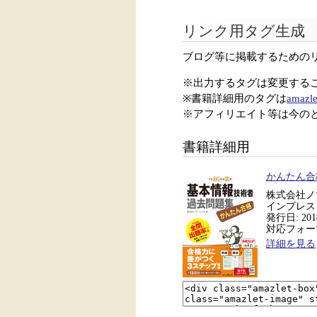
リンク用タグ生成
ブログ等に掲載するための
※出力するタグは変更する
※書籍詳細用のタグは
amazle
※アフィリエイト等は今の
書籍詳細用
かんたん合
株式会社ノ
インプレス
発行日: 2018
対応フォーマッ
詳細を見る