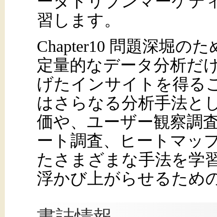
ータドリブンマーケテ
習します。
Chapter10 問題深
定量的なデータ分析だ
げたインサイトを得る
はさらなる分析手法と
価や、ユーザー観察調
ート調査、ヒートマッ
たさまざまな手法を学
浮かび上がらせるため
書誌情報