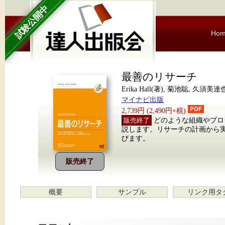
試験公開中
Ho
最善のリサーチ
Erika Hall(著), 菊池聡, 久須美達
マイナビ出版
2,739円 (2,490円+税)
販売終了
どのような組織やプロ
説します。リサーチの計画から
びます。
販売終了
概要
サンプル
リンク用タ