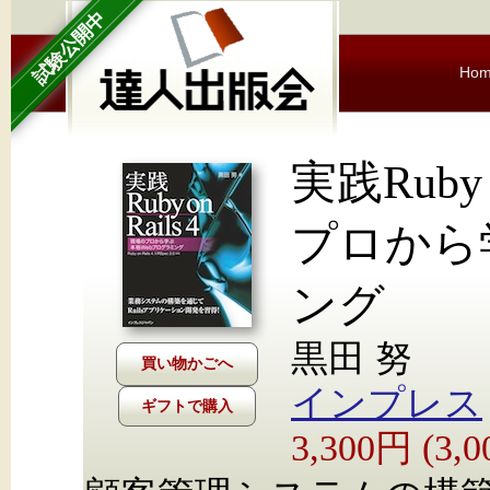
試験公開中
Ho
実践Ruby 
プロから
ング
黒田 努
インプレス
ギフトで購入
3,300円 (3